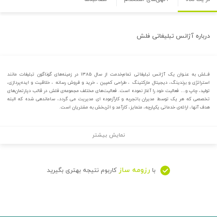
درباره
آژانس تبلیغاتی فلش
فــلش به عنـوان یک آژانس تبلیغاتی تمام‌خدمت از سال ۱۳۸۵ در زمینه‌های گوناگون تبلیغات مانند
استراتژی و برندینگ، دیجیتال مارکتینگ ، طراحی کمپین ، خرید و فروش رسانه ، خلاقیت و ایده‌پردازی،
تولید، چاپ و… فعالیت خود را آغاز نموده است. فعالیت‌های مختلف مجموعه‌ی فلش در قالب دپارتمان‌های
تخصصی که هر یک توسط مدیران باتجربه و کارآزموده ای مدیریت می گردد، ساماندهی شده که البته
هدف آنها، ارائه‌ی خدماتی یکپارچه، متمایز، کارآمد و اثربخش به مشتریان است.
نمایش بیشتر
رزومه ساز
با
کاربوم نتیجه بهتری بگیرید