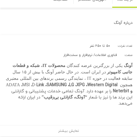
درباره
آونگ
۵۰ تا ۲۵۰ نفر
تعداد نفرات:
فناوری اطلاعات/ نرم‌افزار و سخت‌افزار
صنعت:
آونگ
یکی از بزرگترین عرضه کنندگان
محصولات IT، شبکه و قطعات
جانبی کامپیوتر
در ایران است. در حال حاضر آونگ با بیش از ۱۵ سال
سابقه فعالیت در حوزه IT ، نمایندگی رسمی برندهای بین المللی معتبری
،
MSI ،D-
Link
،
SAMSUNG
،
LG
،
XPG ،Western Digital
همچون ADATA
و Neterbit
را بر عهده دارد. آونگ تمامی خدمات پشتیبانی و گارانتی
این برند ها را نیز با شعار
“آونگ، گارانتی بی‌رقیب”
در ایران ارائه
می‌دهد.
نمایش بیشتر