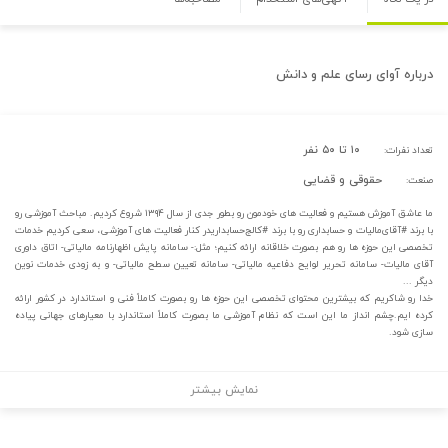
درباره
آوای رسای علم و دانش
۱۰ تا ۵۰ نفر
تعداد نفرات:
حقوقی و قضایی
صنعت:
ما عاشق آموزش هستیم و فعالیت های خودمون رو بطور جدی از سال ۱۳۹۴ شروع کردیم. مباحث آموزشی رو
با برند #آقای‌مالیات و حسابداری رو با برند #کالج‌حسابداریدر کنار فعالیت های آموزشی، سعی کردیم خدمات
تخصصی این حوزه ها رو هم بصورت خلاقانه ارائه کنیم؛ مثل:- سامانه پایش اظهارنامه مالیاتی- اتاق داوری
آقای مالیات- سامانه تحریر لوایح دفاعیه مالیاتی- سامانه تعیین سطح مالیاتی- و به زودی خدمات نوین
دیگر ...
خدا رو شاکریم که بیشترین محتوای تخصصی این حوزه ها رو بصورت کاملاً فنی و استاندارد در کشور ارائه
کرده ایم.چشم انداز ما این است که نظام آموزشی ما بصورت کاملاً استاندارد با معیارهای جهانی پیاده
سازی شود.
نمایش بیشتر