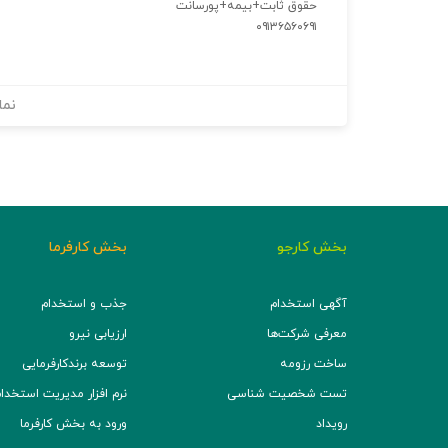
حقوق ثابت+بیمه+پورسانت
۰۹۱۳۶۵۶۰۶۹۱
نما
بخش کارجو
بخش کارفرما
آگهی استخدام
جذب و استخدام
معرفی شرکت‌ها
ارزیابی نیرو
ساخت رزومه
توسعه برند‌کارفرمایی
تست شخصیت شناسی
نرم افزار مدیریت استخدام (TS
رویداد
ورود به بخش کارفرما