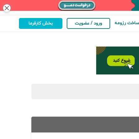
close
اخت رزومه
ورود / عضویت
بخش کارفرما