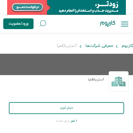
ورود/عضویت
کاربوم
معرفی شرکت‌ها
آستریا(قم)
آستریا(قم)
دنبال کردن
۱ نفر
دنبال کننده