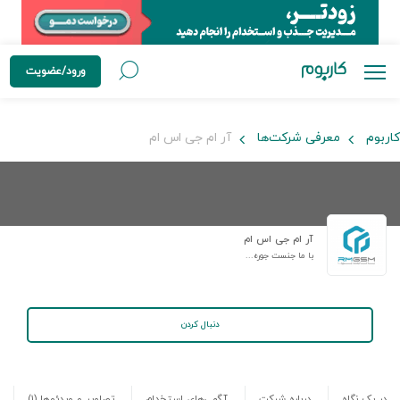
ورود/عضویت
کاربوم
معرفی شرکت‌ها
آر ام جی اس ام
آر ام جی اس ام
با ما جنست جوره...
دنبال کردن
در یک نگاه
درباره شرکت
آگهی‌های استخدام
تصاویر و ویدئوها
(۱)