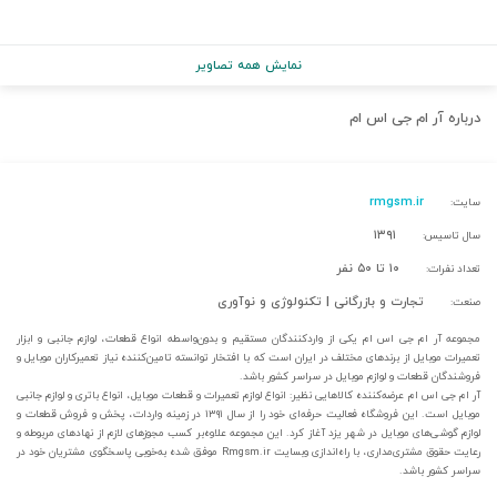
نمایش همه تصاویر
درباره
آر ام جی اس ام
rmgsm.ir
سایت:
۱۳۹۱
سال تاسیس:
۱۰ تا ۵۰ نفر
تعداد نفرات:
تجارت و بازرگانی | تکنولوژی و نوآوری
صنعت:
مجموعه آر ام جی اس ام یکی از واردکنندگان مستقیم و بدون‌واسطه انواع قطعات، لوازم جانبی و ابزار
تعمیرات موبایل از برندهای مختلف در ایران است که با افتخار توانسته تامین‌کننده نیاز تعمیرکاران موبایل و
فروشندگان قطعات و لوازم موبایل در سراسر کشور باشد.
آر ام جی اس ام عرضه‌‌کننده کالاهایی نظیر: انواع لوازم تعمیرات و قطعات موبایل، انواع باتری و لوازم جانبی
موبایل است. این فروشگاه فعالیت حرفه‌ای خود را از سال ۱۳۹۱ در زمینه واردات، پخش و فروش قطعات و
لوازم گوشی‌های موبایل در شهر یزد آغاز کرد. این مجموعه علاوه‌بر کسب مجوزهای لازم از نهادهای مربوطه و
رعایت حقوق مشتری‌مداری، با راه‌اندازی وبسایت Rmgsm.ir موفق شده به‌خوبی پاسخگوی مشتریان خود در
سراسر کشور باشد.