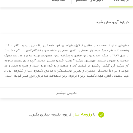
درباره
آریو سان شید
برخورداری ایران از سطح بسیار مطلوبی از انرژی خورشیدی، این منبع غنی، پاک، بی پایان و رایگان، در کنار
وضعیت نابسامان مصرف سوختهای فسیلی در کشور، جمعی از متخصصین و نخبگان کشور را بر آن داشت تا
در سال ۱۳۸۷ با هدف ارائه به روزترین فناوری و پیشرفته ترین محصولات بهینه سازی و مدیریت مصرف
سوخت به خصوص سیستم خورشیدی، شرکت آریوسان شید را تاسیس نمایند. آنچه از روز نخست سرلوحه
کار شرکت قرار گرفت، پافشاری بر کیفیت کالا و خدمات ارایه شده بوده است. از اینرو با ایجاد واحد
طراحی و نیز اخذ نمایندگی انحصاری از بهترین تولیدکنندگان و صاحبان تکنولوژی دنیا از کشورهای اروپای
غربی بخصوص آلمان، عرضه باکیفیت ترین و پر بازده ترین محصولات دنیا در بازار ایران میسر گردیده است.
نمایش بیشتر
رزومه ساز
با
کاربوم نتیجه بهتری بگیرید