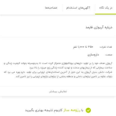
در یک نگاه
آگهی‌های استخدام
مصاحبه‌ها
درباره
آریوژن فارمد
۲۵۰ تا ۱,۰۰۰ نفر
تعداد نفرات:
داروسازی
صنعت:
آریوژن هدف خود را بر تولید داروهای بیوتکنولوژی متمرکز کرده است تا بدینوسیله بتواند کیفیت زندگی و
سلامت بیمارانی که از بیماریهای سخت و تهدید کننده زندگی رنج میبرند را بالا ببرد.
شرکت دانش بنیان آریوژن به این دلیل از آخرین استانداردهای اروپایی برای تولید دارو بهره می برد که
بتواند علاوه بر تامین نیازهای داخلی و منطقه بخشی از نیازهای بازارهای اروپایی را نیز تامین کند.
نمایش بیشتر
رزومه ساز
با
کاربوم نتیجه بهتری بگیرید