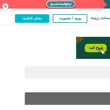
close
اخت رزومه
ورود / عضویت
بخش کارفرما