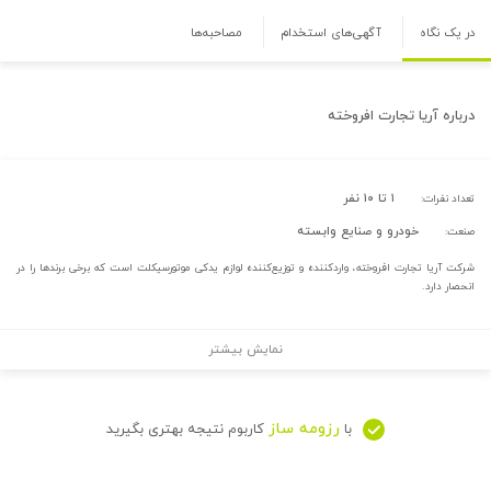
در یک نگاه
آگهی‌های استخدام
مصاحبه‌ها
درباره
آریا تجارت افروخته
۱ تا ۱۰ نفر
تعداد نفرات:
خودرو و صنایع وابسته
صنعت:
شرکت آریا تجارت افروخته، واردکننده و توزیع‌کننده لوازم یدکی موتورسیکلت است که برخی برندها را در
انحصار دارد.
نمایش بیشتر
رزومه ساز
با
کاربوم نتیجه بهتری بگیرید