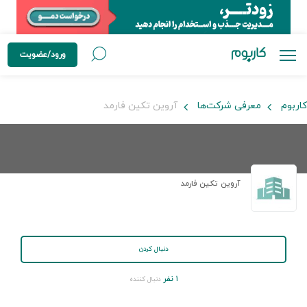
ورود/عضویت
کاربوم
معرفی شرکت‌ها
آروين تكين فارمد
آروين تكين فارمد
دنبال کردن
۱ نفر
دنبال کننده