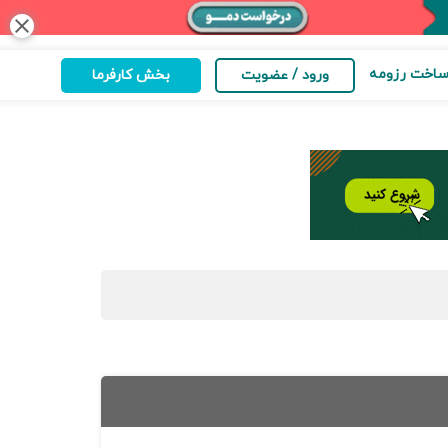
close
اخت رزومه
ورود / عضویت
بخش کارفرما