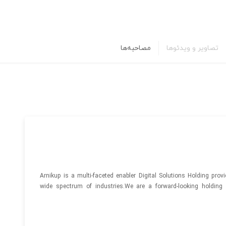
تصاویر و ویدئوها
مصاحبه‌ها
Arnikup is a multi-faceted enabler Digital Solutions Holding prov
wide spectrum of industries.We are a forward-looking holdin