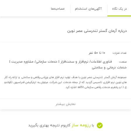
در یک نگاه
آگهی‌های استخدام
مصاحبه‌ها
درباره
آرمان گستر تندرستی عصر نوین
۱۰ تا ۵۰ نفر
تعداد نفرات:
فناوری اطلاعات/ نرم‌افزار و سخت‌افزار | خدمات سازمانی/ مشاوره مدیریت |
صنعت:
خدمات درمانی و سلامتی
مجموعه آرمان گستر تندرستی عصر نوین با هدف تولید نرم افزار های ورزشی،رفاهی و سلامتی و ارائه راه کار
های نوین نرم افزاری تاسیس گردید که از جمله خدمات این شرکت میتوان به اپلیکیشن فدراسیون تکواندو
ج.ا.ا و پلتفرم خدمات رفاهی سازمانی selfit اشاره کرد.
نمایش بیشتر
رزومه ساز
با
کاربوم نتیجه بهتری بگیرید