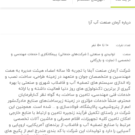
درباره
آرمان صنعت آب آرا
۱۰ تا ۵۰ نفر
تعداد نفرات:
تولیدی و صنعتی | شرکت‌های خدماتی/ پیمکانکاری | خدمات مهندسی و
صنعت:
تخصصی | تجارت و بازرگانی
ﺷﺮکت آرﻣﺎن ﺻﻨﻌﺖ آﺑﻔﺎ ﺑﺎ ﺗﺠﺮﺑﻪ ۱۵ ﺳﺎﻟﻪ اﻋﻀﺎء ﻫﯿﺌﺖ ﻣﺪﯾﺮه ﺑﻪ ﻫﻤﺖ
ﻣﻬﻨﺪﺳﯿﻦ و ﻣﺘﺨﺼﺼﺎن ﺟﻮان و ﻣﺘﻌﻬﺪ در زﻣﯿﻨﻪ ﻃﺮاﺣﯽ، ﺳﺎﺧﺖ، ﻧﺼﺐ و
راه اﻧﺪازی ﺳﯿﺴﺘﻢ ﻫﺎی ﺗﺼﻔﯿﻪ آب و ﻓﺎﺿﻼب شهری و صنعتی ﺑﺎ ﺑﻬﺮه
ﮔﯿﺮی از ﺑﺮﺗﺮﯾﻦ ﺗکﻨﻮﻟﻮژی ﻫﺎی روز دﻧﯿﺎ ﻓﻌﺎﻟﯿﺖ داﺷﺘﻪ و ﺑﺎ اراﺋﻪ
ﺧﺪﻣﺎت ﻓﻨﯽ ﻣﻬﻨﺪﺳﯽ، ﺗﺎﻣﯿﻦ و ﺳﺎﺧﺖ، ﺑﻪ ﮔﻮاه ﻧﻈﺮ کﺎرﻓﺮﻣﺎﯾﺎن
ﻣﺤﺘﺮم، ﻣﻨﺸﺄ ﺧﺪﻣﺎت ﻣﺆﺛﺮی در زﻣﯿﻨﻪ زﯾﺮﺳﺎﺧﺖﻫﺎی ﺻﻨﺎﯾﻊ ﻣﺎدرکﺸﻮر
اﻋﻢ از ﭘﺘﺮوﺷﯿﻤﯽ، ﭘﺎﻻﯾﺸﮕﺎه، ﻓﻮﻻدﺳﺎزی و ... ﺷﺪه اﺳﺖ. همچنین این
شرکت در راستای تکمیل فرآیند زنجیره تامین و ارتباط با منابع خارجی
امکان تامین کلیه تجهیزات، اقلام مصرفی و ماشین آلات تخصصی
مرتبط با صنایع تصفیه آب و فاضلاب از برندهای آمریکایی، اروپایی و
آسیایی را دارد و تولیدات این شرکت با کد بندی مندرج اعم از پکیج های