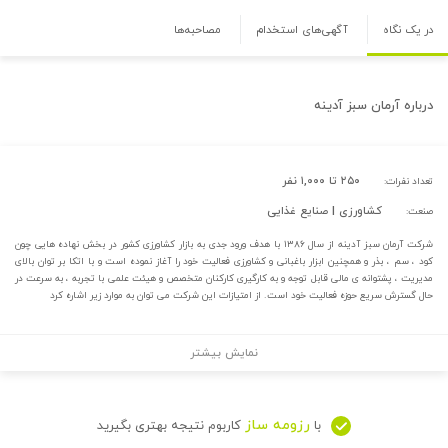
در یک نگاه
آگهی‌های استخدام
مصاحبه‌ها
درباره
آرمان سبز آدینه
۲۵۰ تا ۱,۰۰۰ نفر
تعداد نفرات:
کشاورزی | صنایع غذایی
صنعت:
شرکت آرمان سبز آدینه از سال ۱۳۸۶ با هدف ورود جدی به بازار کشاورزی کشور در بخش نهاده هایی چون
کود ، سم ، بذر و همچنین ابزار باغبانی و کشاورزی فعالیت خود را آغاز نموده است و با اتکا بر توان بالای
مدیریت ، پشتوانه ی مالی قابل توجه و به کارگیری کارکنان متخصص و هیئت علمی با تجربه ، به سرعت در
حال گسترش سریع حوزه فعالیت خود است. از امتیازات این شرکت می توان به موارد زیر اشاره کرد
نمایش بیشتر
رزومه ساز
با
کاربوم نتیجه بهتری بگیرید