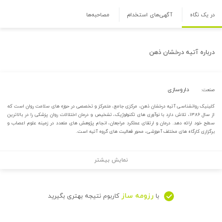
در یک نگاه
آگهی‌های استخدام
مصاحبه‌ها
درباره
آتیه درخشان ذهن
داروسازی
صنعت:
کلینیک روانشناسی آتیه درخشان ذهن، مرکزی جامع، متمرکز و تخصصی در حوزه های سلامت روان است که
از سال ۱۳۸۶، تلاش دارد با نوآوری های تکنولوژیک، تشخیص و درمان اختلالات روان پزشکی را در بالاترین
سطح خود ارائه دهد. درمان و ارتقای عملکرد مراجعان، انجام پژوهش های متعدد در زمینه علوم اعصاب و
برگزاری کارگاه های مختلف آموزشی، محور فعالیت های گروه آتیه است.
نمایش بیشتر
رزومه ساز
با
کاربوم نتیجه بهتری بگیرید