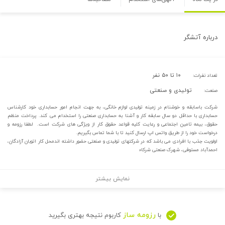
درباره
آتشگر
۱۰ تا ۵۰ نفر
تعداد نفرات:
تولیدی و صنعتی
صنعت:
شرکت باسابقه و خوشنام در زمینه تولیدی لوازم خانگی، به جهت انجام امور حسابداری خود کارشناس
حسابداری با حداقل دو سال سابقه کار و آشنا به حسابداری صنعتی را استخدام می کند. پرداخت منظم
حقوق، بیمه تامین اجتماعی و رعایت کلیه قواعد حقوق کار از ویژگی های شرکت است. لطفا رزومه و
درخواست خود را از طریق واتس اپ ارسال کنید تا با شما تماس بگیریم.
اولویت جذب با افرادی می باشد که در شرکتهای تولیدی و صنعتی حضور داشته اندمحل کار اتوبان آزادگان،
احمدآباد مستوفی، شهرک صنعتی شرکاء
نمایش بیشتر
رزومه ساز
با
کاربوم نتیجه بهتری بگیرید