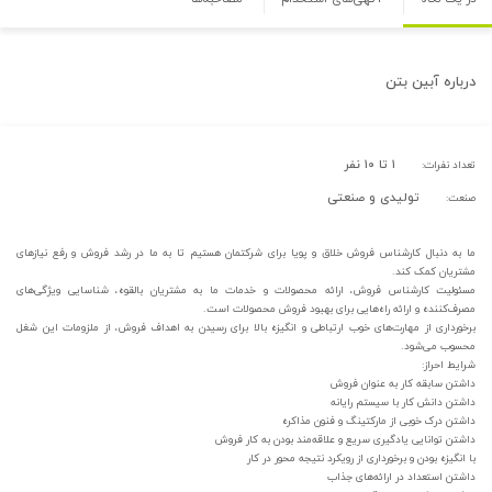
درباره
آبین بتن
۱ تا ۱۰ نفر
تعداد نفرات:
تولیدی و صنعتی
صنعت:
ما به‌ دنبال کارشناس فروش خلاق و پویا برای شرکتمان هستیم تا به ما در رشد فروش و رفع نیازهای
مشتریان کمک کند.
مسئولیت کارشناس فروش، ارائه محصولات و خدمات ما به مشتریان بالقوه، شناسایی ویژگی‌های
مصرف‌کننده و ارائه راه‌هایی برای بهبود فروش محصولات است.
برخورداری از مهارت‌های خوب ارتباطی و انگیزه بالا برای رسیدن به اهداف فروش، از ملزومات این شغل
محسوب می‌شود.
شرایط احراز:
داشتن سابقه‌ کار به‌ عنوان فروش
داشتن دانش کار با سیستم رایانه
داشتن درک خوبی از مارکتینگ و فنون مذاکره
داشتن توانایی یادگیری سریع و علاقه‌مند بودن به کار فروش
با انگیزه‌ بودن و برخورداری از رویکرد نتیجه‌ محور در کار
داشتن استعداد در ارائه‌های جذاب