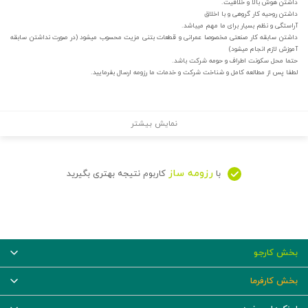
داشتن هوش بالا و خلاقیت.
داشتن روحیه کار گروهی و با اخلاق
آراستگی و نظم بسیار برای ما مهم میباشد.
داشتن سابقه کار صنعتی مخصوصا عمرانی و قطعات بتنی مزیت محسوب میشود (در صورت نداشتن سابقه
آموزش لازم انجام میشود)
حتما محل سکونت اطراف و حومه شرکت باشد.
لطفا پس از مطالعه کامل و شناخت شرکت و خدمات ما رزومه ارسال بفرمایید.
نمایش بیشتر
رزومه ساز
با
کاربوم نتیجه بهتری بگیرید
بخش کارجو
بخش کارفرما