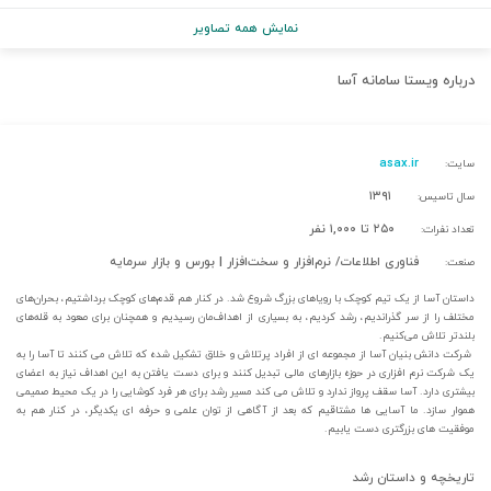
نمایش همه تصاویر
درباره
ویستا سامانه آسا
asax.ir
سایت:
۱۳۹۱
سال تاسیس:
۲۵۰ تا ۱,۰۰۰ نفر
تعداد نفرات:
فناوری اطلاعات/ نرم‌افزار و سخت‌افزار | بورس و بازار سرمایه
صنعت:
داستان آسا از یک تیم کوچک با رویاهای بزرگ شروع شد. در کنار هم قدم‌های کوچک برداشتیم، بحران‌های
مختلف را از سر گذراندیم، رشد کردیم، به بسیاری از اهداف‌مان رسیدیم و همچنان برای صعود به قله‌های
بلندتر تلاش می‌کنیم.
شرکت دانش بنیان آسا از مجموعه ای از افراد پرتلاش و خلاق تشکیل شده که تلاش می کنند تا آسا را به
یک شرکت نرم افزاری در حوزه بازارهای مالی تبدیل کنند و برای دست یافتن به این اهداف نیاز به اعضای
بیشتری دارد. آسا سقف پرواز ندارد و تلاش می کند مسیر رشد برای هر فرد کوشایی را در یک محیط صمیمی
هموار سازد. ما آسایی ها مشتاقیم که بعد از آگاهی از توان علمی و حرفه ای یکدیگر، در کنار هم به
موفقیت های بزرگتری دست یابیم.
تاریخچه و داستان رشد