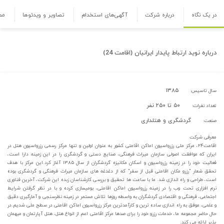
در یک نگاه
درباره شرکت
آگهی‌های استخدام
تصاویر و ویدئوها
مص
درباره
نوید ارتباط پایدار ایرانیان (اقامت 24)
۱۳۸۵
سال تاسیس:
۵۰ تا ۲۵۰ نفر
تعداد نفرات:
گردشگری و هتلداری
صنعت:
معرفی شرکت
اقامت۲۴، مرکز ملی رزرواسیون اماکن اقامتی کشور به عنوان اولین و تنها مرکز رسمی رزرواسیون هتل در
ایران که موافقت اصولی سازمان میراث فرهنگی، صنایع دستی و گردشگری را در این زمینه دارا است،
فعالیت خود را در زمینه رزرواسیون و اسکان مکانیزه گردشگران از سال ۱۳۸۵ آغاز کرد.این مرکز با هدف
تحقق شعار "رزرو مکان اقامتی قبل از سفر" که از دغدغه های سازمان میراث فرهنگی و گردشگری بوده
است، طراحی و راه اندازی شد. ما با ساعت ها تحقیق و بررسی کارشناسان زبده این شرکت، آخرین فناوری
نرم افزاری تحت وب را در زمینه رزرواسیون اماکن اقامتی، بومیسازی کرده و با در نظر گرفتن شرایط
اجتماعی، فرهنگی و اقتصادی گردشگران به واسطه روزها تلاش مستمر در زمینه نظرسنجی و آمارگیری دقیق
و علمی، موفق به راه اندازی ساده ترین و کارآمدترین مرکز رزرواسیون اماکن اقامتی در سطح ملی شدیم.در
حال حاضر مجموعه ما، خدمات رزرو خود را برای صدها مرکز اقامتی اعم از انواع هتل، هتل آپارتمان و میهمان
پذیر ارائه می کند.